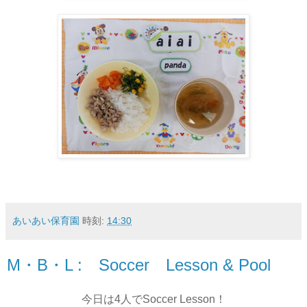
あいあい保育園
時刻:
14:30
M・B・L : Soccer Lesson & Pool
今日は4人でSoccer Lesson！