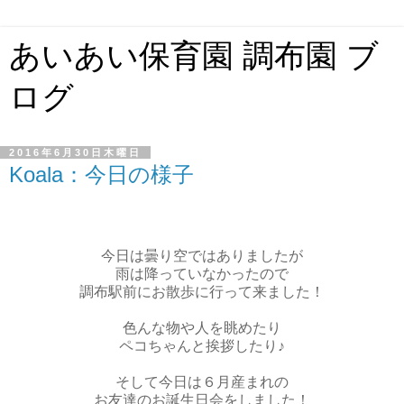
あいあい保育園 調布園 ブ
ログ
2016年6月30日木曜日
Koala：今日の様子
今日は曇り空ではありましたが
雨は降っていなかったので
調布駅前にお散歩に行って来ました！
色んな物や人を眺めたり
ペコちゃんと挨拶したり♪
そして今日は６月産まれの
お友達のお誕生日会をしました！