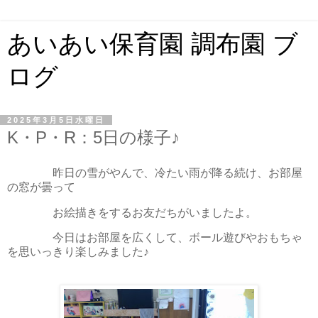
あいあい保育園 調布園 ブ
ログ
2025年3月5日水曜日
K・P・R：5日の様子♪
昨日の雪がやんで、冷たい雨が降る続け、お部屋
の窓が曇って
お絵描きをするお友だちがいましたよ。
今日はお部屋を広くして、ボール遊びやおもちゃ
を思いっきり楽しみました♪